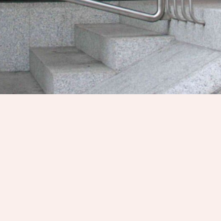
THEATER AM OLGAECK
Charlottenstr. 44 / 70182 Stuttgart
theater@theateramolgaeck.de
+ 49 711 8602 3262