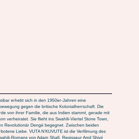
nsibar erhebt sich in den 1950er-Jahren eine
ewegung gegen die britische Kolonialherrschaft. Die
de von ihrer Familie, die aus Indien stammt, gerade mit
n verheiratet. Sie flieht ins Swahili-Viertel Stone Town,
en Revolutionär Dengé begegnet. Zwischen beiden
rbotene Liebe. VUTA N’KUVUTE ist die Verfilmung des
ahili-Romans von Adam Shafi. Regisseur Amil Shivji