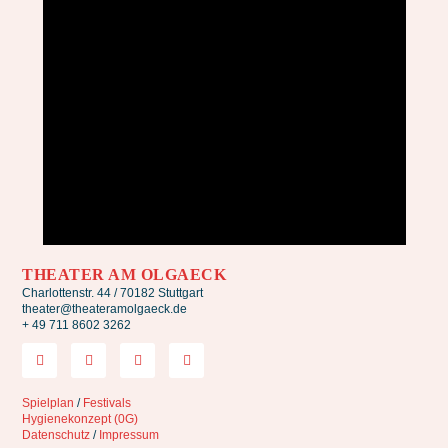
THEATER AM OLGAECK
Charlottenstr. 44 / 70182 Stuttgart
theater@theateramolgaeck.de
+ 49 711 8602 3262
Spielplan
/
Festivals
Hygienekonzept (0G)
Datenschutz
/
Impressum