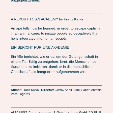
entgegenstürmen.
A REPORT TO AN ACADEMY by Franz Kafka
An ape tells how he learned, in order to escape captivity
in an animal cage, to imitate people so deceptively that
he is integrated into human society.
EIN BERICHT FÜR EINE AKADEMIE
Ein Affe berichtet, wie er es, um der Gefangenschaft in
einem Tier-Käfig zu entgehen, lernt, die Menschen so
täuschend zu imitieren, damit er in die menschliche
Gesellschaft als Integrierter aufgenommen wird.
Author:
Franz Kafka /
Director:
Gustav Adolf Frank /
Cast:
Antonio
Vaca Lagares
AMAFEST Abendkarte mit 1 Getränk Ihrer Wahl: 10 EUR