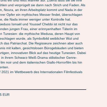
nis ein und reißt Männer auf. Zuerst lässt sie sie ihre
hlen und verprügelt sie dann nach Strich und Faden. Als
in, Noura, an ihren Arbeitsplatz kommt und Nada in der
rer Opfer ein mythisches Messer findet, überschlagen
se, die Nada immer weniger unter Kontrolle hat.
ieduos Ismaël und Youssef Chebbi ist nicht nur das
tenden jungen Frau, einer erinnyenhaften Täterin im
en Tunesien: die mythische Medusa, deren Haupt von
schlagen wurde, als Symbolbild weiblicher Wut und
ch das Patriarchat. Die Regisseure zeichnen aber auch
Tunis mit kalten, gesichtslosen Bürogebäuden und bieten
rtigen, innovativen Blick auf das heutige Tunesien. Dabei
h in ihrem Schwarz-Weiß-Drama stilistischer Genre-
m noir und dem italienischen Giallo-Horrorfilm bis hin
enten.
f 2021 im Wettbewerb des Internationalen Filmfestivals
 5 EUR