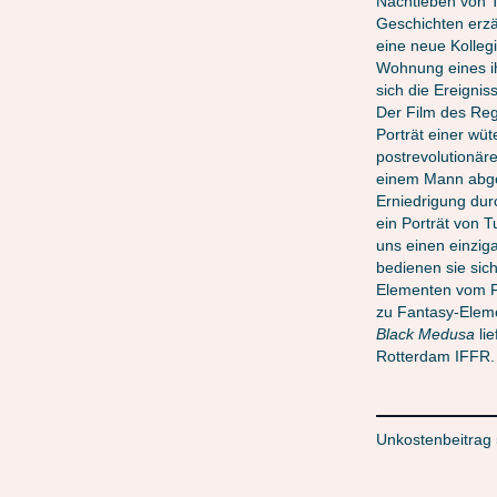
Nachtleben von Tu
Geschichten erzä
eine neue Kolleg
Wohnung eines ih
sich die Ereignis
Der Film des Reg
Porträt einer wü
postrevolutionär
einem Mann abge
Erniedrigung dur
ein Porträt von 
uns einen einziga
bedienen sie sic
Elementen vom Fil
zu Fantasy-Elem
Black Medusa
lie
Rotterdam IFFR.
Unkostenbeitrag