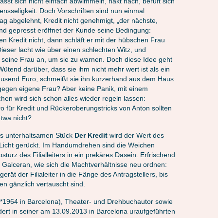
sst sich nicht einfach abwimmeln, hakt nach, beruft sich
ensseligkeit. Doch Vorschriften sind nun einmal
rag abgelehnt, Kredit nicht genehmigt, „der nächste,
Wand gepresst eröffnet der Kunde seine Bedingung:
n Kredit nicht, dann schläft er mit der hübschen Frau
. Dieser lacht wie über einen schlechten Witz, und
er seine Frau an, um sie zu warnen. Doch diese Idee geht
Wütend darüber, dass sie ihm nicht mehr wert ist als ein
tausend Euro, schmeißt sie ihn kurzerhand aus dem Haus.
gegen eigene Frau? Aber keine Panik, mit einem
n wird sich schon alles wieder regeln lassen:
 für Kredit und Rückeroberungstricks von Anton sollten
twa nicht?
ns unterhaltsamen Stück
Der Kredit
wird der Wert des
Licht gerückt. Im Handumdrehen sind die Weichen
bsturz des Filialleiters in ein prekäres Dasein. Erfrischend
t Galceran, wie sich die Machtverhältnisse neu ordnen:
t gerät der Filialeiter in die Fänge des Antragstellers, bis
en gänzlich vertauscht sind.
*1964 in Barcelona), Theater- und Drehbuchautor sowie
ldert in seiner am 13.09.2013 in Barcelona uraufgeführten