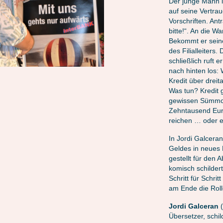
Der junge Mann lä
auf seine Vertrau
Vorschriften. Ant
bitte!“. An die 
Bekommt er seine
des Filialleiters
schließlich ruft 
nach hinten los: 
Kredit über drei
Was tun? Kredit 
gewissen Sümmche
Zehntausend Euro
reichen … oder e
In Jordi Galcera
Geldes in neues 
gestellt für den A
komisch schilder
Schritt für Schrit
am Ende die Roll
Jordi Galceran
(
Übersetzer, schi