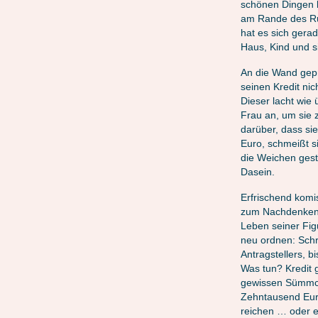
schönen Dingen b
am Rande des Ruin
hat es sich gera
Haus, Kind und s
An die Wand gepr
seinen Kredit nic
Dieser lacht wie 
Frau an, um sie 
darüber, dass sie
Euro, schmeißt 
die Weichen gestel
Dasein.
Erfrischend komi
zum Nachdenken 
Leben seiner Figu
neu ordnen: Schrit
Antragstellers, b
Was tun? Kredit 
gewissen Sümmche
Zehntausend Euro
reichen … oder e