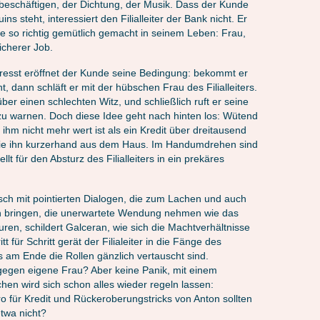
eschäftigen, der Dichtung, der Musik. Dass der Kunde
s steht, interessiert den Filialleiter der Bank nicht. Er
de so richtig gemütlich gemacht in seinem Leben: Frau,
icherer Job.
esst eröffnet der Kunde seine Bedingung: bekommt er
ht, dann schläft er mit der hübschen Frau des Filialleiters.
über einen schlechten Witz, und schließlich ruft er seine
zu warnen. Doch diese Idee geht nach hinten los: Wütend
 ihm nicht mehr wert ist als ein Kredit über dreitausend
sie ihn kurzerhand aus dem Haus. Im Handumdrehen sind
lt für den Absturz des Filialleiters in ein prekäres
sch mit pointierten Dialogen, die zum Lachen und auch
bringen, die unerwartete Wendung nehmen wie das
ren, schildert Galceran, wie sich die Machtverhältnisse
t für Schritt gerät der Filialeiter in die Fänge des
is am Ende die Rollen gänzlich vertauscht sind.
gegen eigene Frau? Aber keine Panik, mit einem
n wird sich schon alles wieder regeln lassen:
 für Kredit und Rückeroberungstricks von Anton sollten
twa nicht?