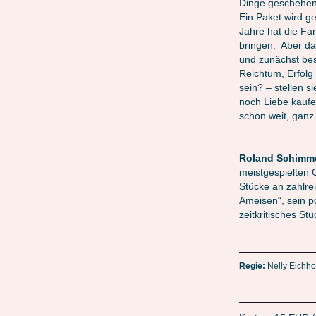
Dinge geschehen 
Ein Paket wird g
Jahre hat die Fa
bringen. Aber d
und zunächst bes
Reichtum, Erfolg
sein? – stellen s
noch Liebe kaufe
schon weit, ganz 
Roland Schimm
meistgespielten 
Stücke an zahlre
Ameisen“, sein po
zeitkritisches St
Regie:
Nelly Eichho