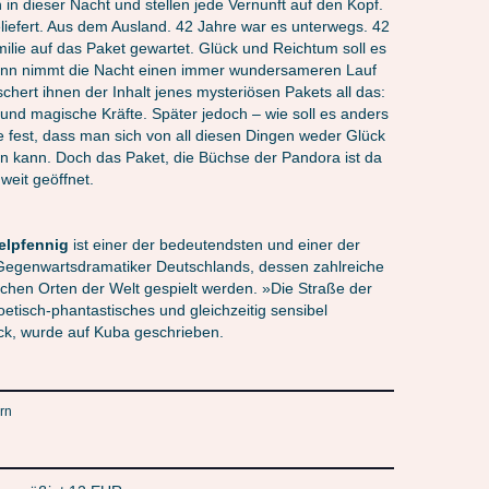
in dieser Nacht und stellen jede Vernunft auf den Kopf.
eliefert. Aus dem Ausland. 42 Jahre war es unterwegs. 42
milie auf das Paket gewartet. Glück und Reichtum soll es
ann nimmt die Nacht einen immer wundersameren Lauf
chert ihnen der Inhalt jenes mysteriösen Pakets all das:
 und magische Kräfte. Später jedoch – wie soll es anders
ie fest, dass man sich von all diesen Dingen weder Glück
n kann. Doch das Paket, die Büchse der Pandora ist da
weit geöffnet.
elpfennig
ist einer der bedeutendsten und einer der
Gegenwartsdramatiker Deutschlands, dessen zahlreiche
ichen Orten der Welt gespielt werden. »Die Straße der
etisch-phantastisches und gleichzeitig sensibel
ück, wurde auf Kuba geschrieben.
rn