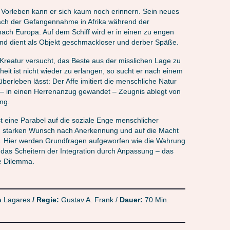
s Vorleben kann er sich kaum noch erinnern. Sein neues
ach der Gefangennahme in Afrika während der
nach Europa. Auf dem Schiff wird er in einen zu engen
und dient als Objekt geschmackloser und derber Späße.
Kreatur versucht, das Beste aus der misslichen Lage zu
eit ist nicht wieder zu erlangen, so sucht er nach einem
berleben lässt: Der Affe imitiert die menschliche Natur
ch – in einen Herrenanzug gewandet – Zeugnis ablegt von
ng.
st eine Parabel auf die soziale Enge menschlicher
en starken Wunsch nach Anerkennung und auf die Macht
. Hier werden Grundfragen aufgeworfen wie die Wahrung
d das Scheitern der Integration durch Anpassung – das
e Dilemma.
a Lagares
/ Regie:
Gustav A. Frank /
Dauer:
70 Min.