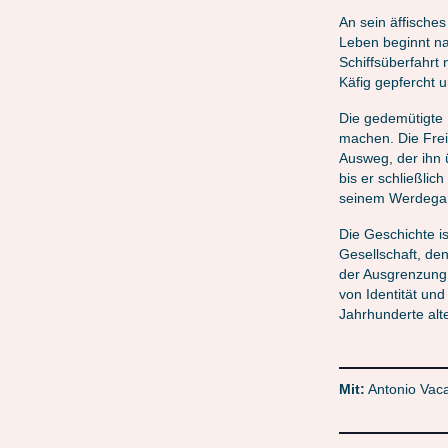
An sein äffische
Leben beginnt n
Schiffsüberfahrt 
Käfig gepfercht 
Die gedemütigte 
machen. Die Freih
Ausweg, der ihn ü
bis er schließli
seinem Werdega
Die Geschichte i
Gesellschaft, d
der Ausgrenzung
von Identität un
Jahrhunderte alt
Mit:
Antonio Vac