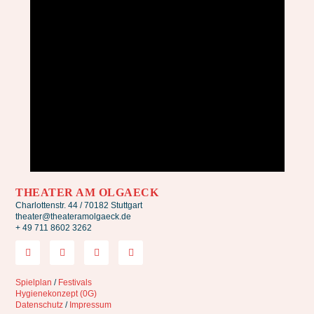
THEATER AM OLGAECK
Charlottenstr. 44 / 70182 Stuttgart
theater@theateramolgaeck.de
+ 49 711 8602 3262
Spielplan
/
Festivals
Hygienekonzept (0G)
Datenschutz
/
Impressum