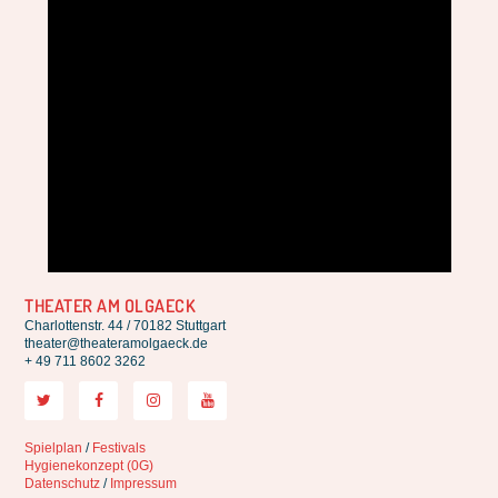
THEATER AM OLGAECK
Charlottenstr. 44 / 70182 Stuttgart
theater@theateramolgaeck.de
+ 49 711 8602 3262
Spielplan
/
Festivals
Hygienekonzept (0G)
Datenschutz
/
Impressum