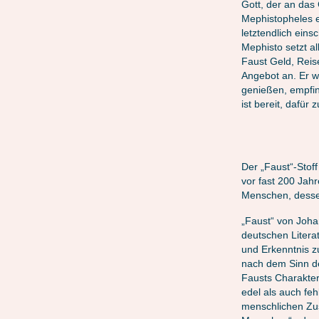
Gott, der an das 
Mephistopheles e
letztendlich ein
Mephisto setzt a
Faust Geld, Reis
Angebot an. Er w
genießen, empfin
ist bereit, dafür
Der „Faust“-Stoff
vor fast 200 Jah
Menschen, dess
„Faust“ von Joha
deutschen Litera
und Erkenntnis z
nach dem Sinn d
Fausts Charakter 
edel als auch feh
menschlichen Zus