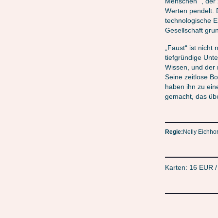
Menschen“ , der 
Werten pendelt. D
technologische E
Gesellschaft gru
„Faust“ ist nicht
tiefgründige Unt
Wissen, und der 
Seine zeitlose Bo
haben ihn zu ein
gemacht, das übe
Regie:
Nelly Eichho
Karten: 16 EUR 