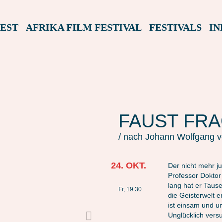
EST
AFRIKA FILM FESTIVAL
FESTIVALS
IN
FAUST FR
/ nach Johann Wolfgang 
24. OKT.
Der nicht mehr j
Professor Doktor
lang hat er Taus
Fr, 19:30
die Geisterwelt 
ist einsam und u
Unglücklich versu