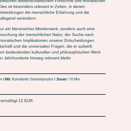
zwischen wissenschaftlichem Fortschritt und moralischen
ies ist besonders relevant in Zeiten, in denen
ntwicklungen die menschliche Erfahrung und die
ndlegend verändern.
 nur ein literarisches Meisterwerk, sondern auch eine
ersuchung der menschlichen Natur, der Suche nach
moralischen Implikationen unserer Entscheidungen.
tschaft und die universalen Fragen, die er aufwirft,
em bedeutenden kulturellen und philosophischen Werk
r Jahrhunderte hinweg relevant bleibt.
rn
/ Mit:
Konstantin Sarantopoulos
/
Dauer:
70 Min.
/ ermäßigt 12 EUR