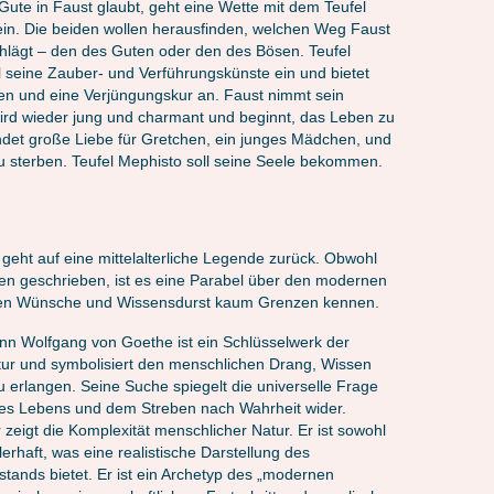
Gute in Faust glaubt, geht eine Wette mit dem Teufel
in. Die beiden wollen herausfinden, welchen Weg Faust
schlägt – den des Guten oder den des Bösen. Teufel
ll seine Zauber- und Verführungskünste ein und bietet
en und eine Verjüngungskur an. Faust nimmt sein
ird wieder jung und charmant und beginnt, das Leben zu
det große Liebe für Gretchen, ein junges Mädchen, und
 zu sterben. Teufel Mephisto soll seine Seele bekommen.
 geht auf eine mittelalterliche Legende zurück. Obwohl
ren geschrieben, ist es eine Parabel über den modernen
en Wünsche und Wissensdurst kaum Grenzen kennen.
nn Wolfgang von Goethe ist ein Schlüsselwerk der
tur und symbolisiert den menschlichen Drang, Wissen
u erlangen. Seine Suche spiegelt die universelle Frage
es Lebens und dem Streben nach Wahrheit wider.
zeigt die Komplexität menschlicher Natur. Er ist sowohl
lerhaft, was eine realistische Darstellung des
tands bietet. Er ist ein Archetyp des „modernen