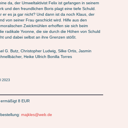
eine da, der Umweltaktivist Felix ist gefangen in seinem
k und den freundlichen Boris plagt eine tiefe Schuld.
ar er es ja gar nicht? Und dann ist da noch Klaus, der
und von seiner Frau geschickt wird. Hilfe aus den
moralischen Zwickmühlen erhoffen sie sich beim
ie radikale Yvonne, die sie durch die Höhen von Schuld
ht und dabei selbst an ihre Grenzen stößt.
el G. Butz, Christopher Ludwig, Silke Ortis, Jasmin
chnellbächer, Heike Ullrich Bonilla Torres
l 2023
/ ermäßigt 8 EUR
bestellung:
majkles@web.de