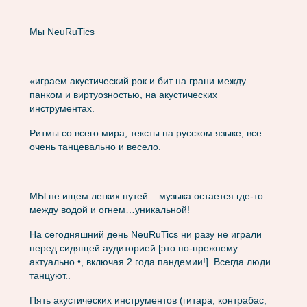
Mы NeuRuTics
«играем акустический рок и бит на грани между
панком и виртуозностью, на акустических
инструментах.
Ритмы со всего мира, тексты на русском языке, все
очень танцевально и весело.
МЫ не ищем легких путей – музыка остается где-то
между водой и огнем…уникальной!
На сегодняшний день NeuRuTics ни разу не играли
перед сидящей аудиторией [это по-прежнему
актуально •, включая 2 года пандемии!]. Всегда люди
танцуют..
Пять акустических инструментов (гитара, контрабас,