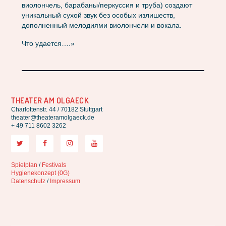
виолончель, барабаны/перкуссия и труба) создают
уникальный сухой звук без особых излишеств,
дополненный мелодиями виолончели и вокала.
Что удается….»
THEATER AM OLGAECK
Charlottenstr. 44 / 70182 Stuttgart
theater@theateramolgaeck.de
+ 49 711 8602 3262
Spielplan
/
Festivals
Hygienekonzept (0G)
Datenschutz
/
Impressum