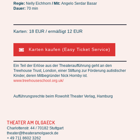
Regie:
Nelly Eichhorn
/ Mit:
Angelo Serdar Basar
Dauer:
70 min
Karten: 18 EUR / ermäßigt 12 EUR
Karten kaufen (Easy Ticket Service)
Ein Teil der Erlöse aus der Theateraufführung geht an den
Treehouse Trust, London, einer Stiftung zur Förderung autistischer
Kinder, deren Mitbegründer Nick Hornby ist.
www.treehouseschool.org.uk/
Aufführungsrechte beim Rowohlt Theater Verlag, Hamburg
THEATER AM OLGAECK
Charlottenstr. 44 / 70182 Stuttgart
theater@theateramolgaeck.de
+ 49 711 8602 3262