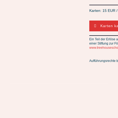
Karten: 15 EUR 
Karten k
Ein Teil der Erlöse
einer Stiftung zur F
www.treehouseschoo
Aufführungsrechte 