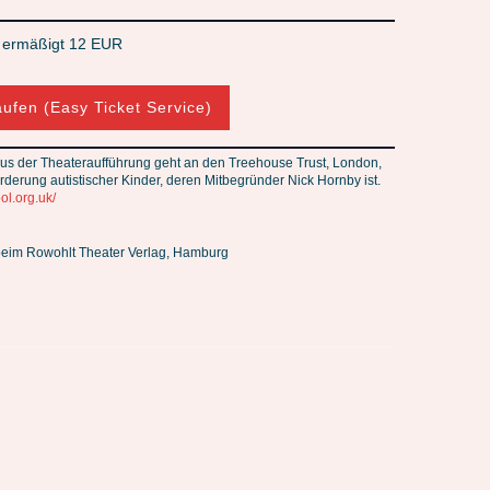
/ ermäßigt 12 EUR
aufen (Easy Ticket Service)
 aus der Theateraufführung geht an den Treehouse Trust, London,
örderung autistischer Kinder, deren Mitbegründer Nick Hornby ist.
l.org.uk/
beim Rowohlt Theater Verlag, Hamburg