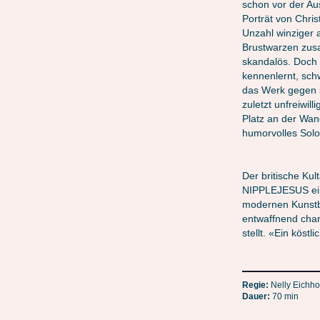
schon vor der Aus
Porträt von Chri
Unzahl winziger 
Brustwarzen zusa
skandalös. Doch 
kennenlernt, sch
das Werk gegen s
zuletzt unfreiwil
Platz an der Wan
humorvolles Solo
Der britische Kul
NIPPLEJESUS ein
modernen Kunstbe
entwaffnend char
stellt. «Ein kös
Regie:
Nelly Eichho
Dauer:
70 min