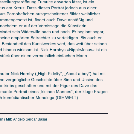
stellungseröffnung Tumulte erwarten lässt, ist ein
stus am Kreuz. Dass dieses Porträt jedoch aus einer
aus Pornoheftchen ausgeschnittener Bilder weiblicher
mmengesetzt ist, findet auch Dave anstößig und
nachdem er auf der Vernissage die Künstlerin
windet sein Widerwille nach und nach. Er beginnt sogar,
eine empörten Betrachter zu verteidigen. Bis auch er
lig Bestandteil des Kunstwerkes wird, das weit über seinen
d hinaus wirksam ist. Nick Hornbys »NippleJesus« ist ein
stück über einen vermeintlich einfachen Mann.
tautor Nick Hornby („High Fidelty“, „About a boy“) hat mit
e vergnügliche Geschichte über Sinn und Unsinn des
triebs geschaffen und mit der Figur des Dave das
mante Portrait eines „kleinen Mannes“, der kluge Fragen
tlich komödiantischer Monolog» (DIE WELT).
rn
/ Mit:
Angelo Serdar Basar