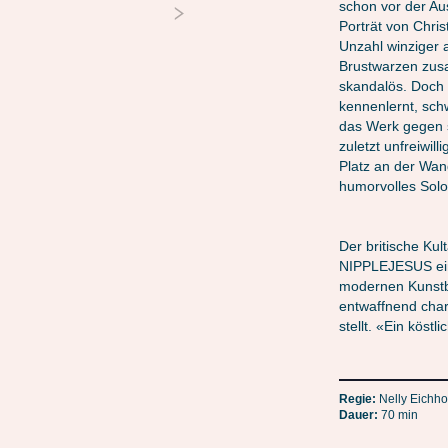
schon vor der Aus
Porträt von Chri
Unzahl winziger 
Brustwarzen zusa
skandalös. Doch 
kennenlernt, sch
das Werk gegen s
zuletzt unfreiwil
Platz an der Wan
humorvolles Solo
Der britische Kul
NIPPLEJESUS ein
modernen Kunstbe
entwaffnend char
stellt. «Ein kös
Regie:
Nelly Eichho
Dauer:
70 min