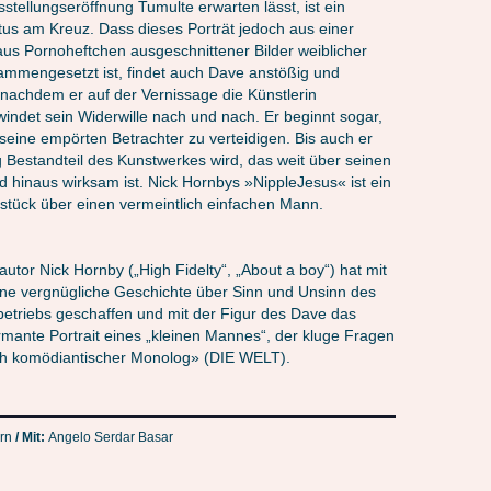
stellungseröffnung Tumulte erwarten lässt, ist ein
stus am Kreuz. Dass dieses Porträt jedoch aus einer
aus Pornoheftchen ausgeschnittener Bilder weiblicher
mmengesetzt ist, findet auch Dave anstößig und
nachdem er auf der Vernissage die Künstlerin
windet sein Widerwille nach und nach. Er beginnt sogar,
eine empörten Betrachter zu verteidigen. Bis auch er
lig Bestandteil des Kunstwerkes wird, das weit über seinen
d hinaus wirksam ist. Nick Hornbys »NippleJesus« ist ein
stück über einen vermeintlich einfachen Mann.
tautor Nick Hornby („High Fidelty“, „About a boy“) hat mit
e vergnügliche Geschichte über Sinn und Unsinn des
triebs geschaffen und mit der Figur des Dave das
mante Portrait eines „kleinen Mannes“, der kluge Fragen
tlich komödiantischer Monolog» (DIE WELT).
rn
/ Mit:
Angelo Serdar Basar