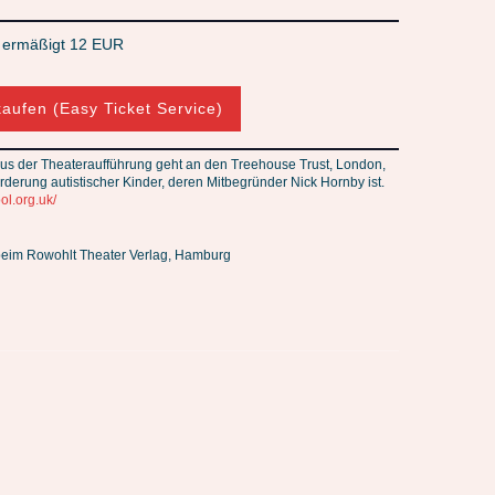
/ ermäßigt 12 EUR
kaufen (Easy Ticket Service)
 aus der Theateraufführung geht an den Treehouse Trust, London,
örderung autistischer Kinder, deren Mitbegründer Nick Hornby ist.
l.org.uk/
beim Rowohlt Theater Verlag, Hamburg