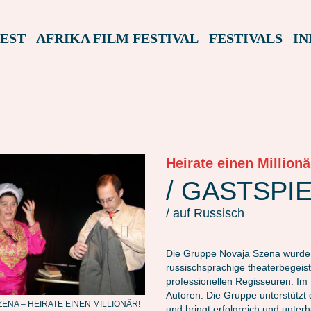
EST
AFRIKA FILM FESTIVAL
FESTIVALS
IN
Heirate einen Millionä
NOVAJA SZENA – HEIRATE EINEN MILLIO
/ GASTSPI
/ auf Russisch
Die Gruppe Novaja Szena wurde
russischsprachige theaterbegeis
professionellen Regisseuren. Im
Autoren. Die Gruppe unterstützt
ENA – HEIRATE EINEN MILLIONÄR!
und bringt erfolgreich und unterh