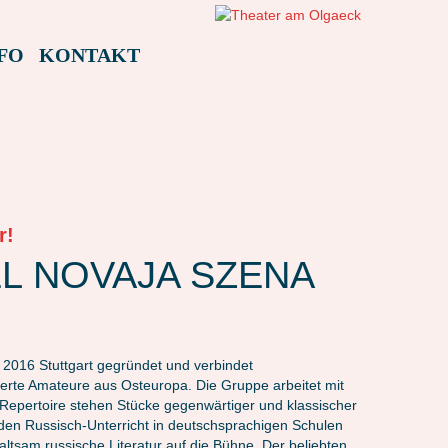
FO
KONTAKT
r!
NÄR!
NOVAJA SZENA – HEIRATE EINEN MILLIONÄR!
NOVAJA SZENA – HEIRAT
EL NOVAJA SZENA
 2016
Stuttgart gegründet und verbindet
terte Amateure aus Osteuropa. Die Gruppe arbeitet mit
 Repertoire stehen Stücke gegenwärtiger und klassischer
 den Russisch-Unterricht in deutschsprachigen Schulen
altsam russische Literatur auf die Bühne. Der beliebten