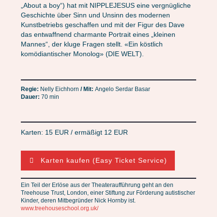
„About a boy“) hat mit NIPPLEJESUS eine vergnügliche
Geschichte über Sinn und Unsinn des modernen
Kunstbetriebs geschaffen und mit der Figur des Dave
das entwaffnend charmante Portrait eines „kleinen
Mannes“, der kluge Fragen stellt. «Ein köstlich
komödiantischer Monolog» (DIE WELT).
Regie:
Nelly Eichhorn
/ Mit:
Angelo Serdar Basar
Dauer:
70 min
Karten: 15 EUR / ermäßigt 12 EUR
Karten kaufen (Easy Ticket Service)
Ein Teil der Erlöse aus der Theateraufführung geht an den
Treehouse Trust, London, einer Stiftung zur Förderung autistischer
Kinder, deren Mitbegründer Nick Hornby ist.
www.treehouseschool.org.uk/