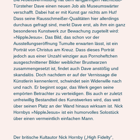
Türsteher Dave einen neuen Job als Museumswärter
verschafft. Dabei hat er mit Kunst gar nichts am Hut!
Dass seine Rausschmeißer-Qualitäten hier allerdings
durchaus gefragt sind, merkt Dave erst, als ihm ein ganz
besonderes Kunstwerk zur Bewachung zugeteilt wird:
»NippleJesus«. Das Bild, das schon vor der
Ausstellungseröffnung Tumulte erwarten lässt, ist ein
Porträt von Christus am Kreuz. Dass dieses Porträt
jedoch aus einer Unzahl winziger aus Pornoheftchen
ausgeschnittener Bilder weiblicher Brustwarzen
zusammengesetzt ist, findet auch Dave anstößig und
skandalös. Doch nachdem er auf der Vernissage die
Künstlerin kennenlernt, schwindet sein Widerwille nach
und nach. Er beginnt sogar, das Werk gegen seine
empörten Betrachter zu verteidigen. Bis auch er zuletzt
unfreiwillig Bestandteil des Kunstwerkes wird, das weit
über seinen Platz an der Wand hinaus wirksam ist. Nick
Hornbys »NippleJesus« ist ein humorvolles Solostück
über einen vermeintlich einfachen Mann.
Der britische Kultautor Nick Hornby („High Fidelty“,