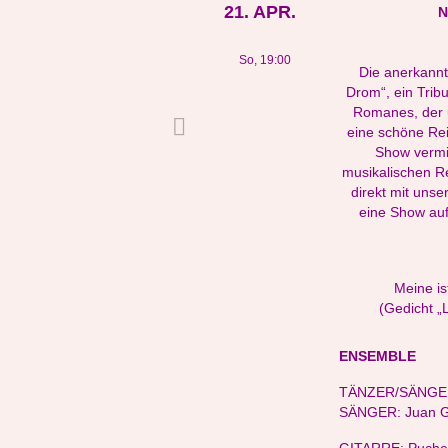
21. APR.
N
So, 19:00
Die anerkannt
Drom“, ein Trib
Romanes, der 
eine schöne Reis
Show vermit
musikalischen R
direkt mit unse
eine Show auf
Meine is
(Gedicht „
ENSEMBLE
TÄNZER/SÄNGER:
SÄNGER: Juan 