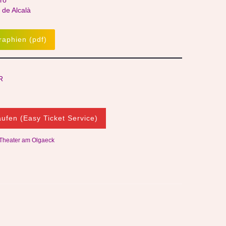
ro
de Alcalà
raphien (pdf)
R
aufen (Easy Ticket Service)
: Theater am Olgaeck