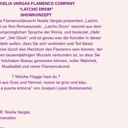
OELIA VARGAS FLAMENCO COMPANY
“LATCHO DROM”
SHOWKONZEPT
e Flamencotänzerin Noelia Vargas präsentiert „Latcho
ut an Ihre Romawurzeln. „Latcho Drom“ stammt aus dem
ursprünglichen Sprache der Roma, und bedeutet „Habt
e“ „Viel Glück“ und ist genau was die Künstler in dieser
teln wollen, dass Sie sich verbinden und Teil dieser
eise durch den Reichtum des Flamenco sein können, der
ren tausendjährigen Wurzeln verbunden ist, so dass Sie
 höchstem Niveau geniessen können, voller Wahrheit,
Musikalität und reiner Flamencokunst.
? Welche Flagge hast du ?
t aus Gras und Himmel, meine ist grün und blau.
La puerta entorná“ von Joaquin Lopez Bustamante)
 Noelia Vargas
Granados