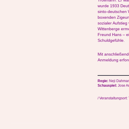
Trollmann. Er wa
wurde 1933 Deuts
sinto-deutschen
boxenden Zigeune
sozialer Aufstieg
Wittenberge ermo
Freund Hans – ei
Schuldgefühle.
Mit anschließend
Anmeldung erford
Regie:
Neji Dahma
Schauspiel:
Jose A
/ Veranstaltungsort