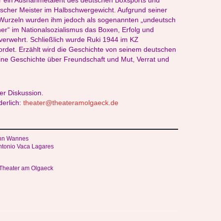
r ein Ausnahmetalent des deutschen Boxsports und
cher Meister im Halbschwergewicht. Aufgrund seiner
 Wurzeln wurden ihm jedoch als sogenannten „undeutsch
r“ im Nationalsozialismus das Boxen, Erfolg und
 verwehrt. Schließlich wurde Ruki 1944 im KZ
rdet. Erzählt wird die Geschichte von seinem deutschen
ne Geschichte über Freundschaft und Mut, Verrat und
er Diskussion.
erlich:
theater@theateramolgaeck.de
nn Wannes
ntonio Vaca Lagares
: Theater am Olgaeck