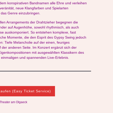
em konspirativen Bandnamen alle Ehre und verleihen
veränität, neue Klangfarben und Spielarten
 das Genre einzubringen.
ollen Arrangements der Drahtzieher begegnen die
nder auf Augenhöhe, sowohl rhythmisch, als auch
se auskomponiert. So entstehen komplexe, fast
che Momente, die den Esprit des Gypsy Swing jedoch
gen: Tiefe Melancholie auf der einen, feuriges
der anderen Seite. Im Konzert ergänzt sich der
 Eigenkompositionen mit ausgewählten Klassikern des
 einmaligen und spannenden Live-Erlebnis.
kaufen (Easy Ticket Service)
: Theater am Olgaeck