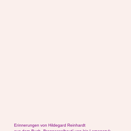
Erinnerungen von Hildegard Reinhardt
aus dem Buch „Brennesselhaut“ von Iris Lemanczyk