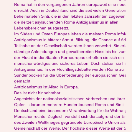
Roma hat in den vergangenen Jahren europaweit eine neue D
erreicht. Auch in Deutschland sind die seit vielen Generationen 
beheimateten Sinti, die in den letzten Jahrzehnten zugewande
die derzeit asylsuchenden Roma Antiziganismus in allen
Lebensbereichen ausgesetzt.
Im Süden und Osten Europas leben die meisten Roma infolge 
Antiziganismus in bitterer Armut. Bildung, die Chance auf Arbei
Teilhabe an der Gesellschaft werden ihnen verwehrt. Sie erleb
ständige Anfeindungen und gewaltbereiten Hass bis hin zum M
der Flucht in die Staaten Kerneuropas erhoffen sie sich ein
menschenwürdiges und sicheres Leben. Doch stoßen sie hier e
Antiziganismus. In der Flüchtlingsdebatte werden Roma zu
Sündenböcken für die Überforderung der europäischen Gesell
gemacht.
Antiziganismus ist Alltag in Europa.
Das ist nicht hinnehmbar!
Angesichts der nationalsozialistischen Verbrechen und ihrer Mil
Opfer – darunter mehrere Hunderttausend Roma und Sinti – tr
Deutschland eine besondere Verantwortung für die Wahrung d
Menschenrechte. Zugleich versteht sich die aufgrund der Erfa
des Zweiten Weltkrieges gegründete Europäische Union als
Gemeinschaft der Werte. Der höchste dieser Werte ist der Sch