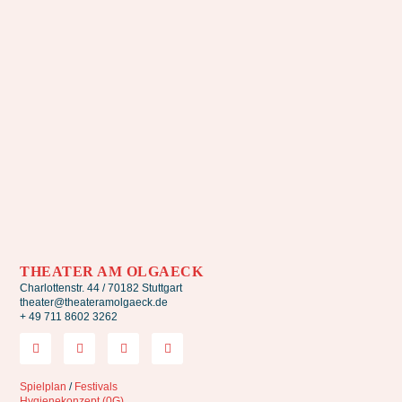
THEATER AM OLGAECK
Charlottenstr. 44 / 70182 Stuttgart
theater@theateramolgaeck.de
+ 49 711 8602 3262
Spielplan
/
Festivals
Hygienekonzept (0G)