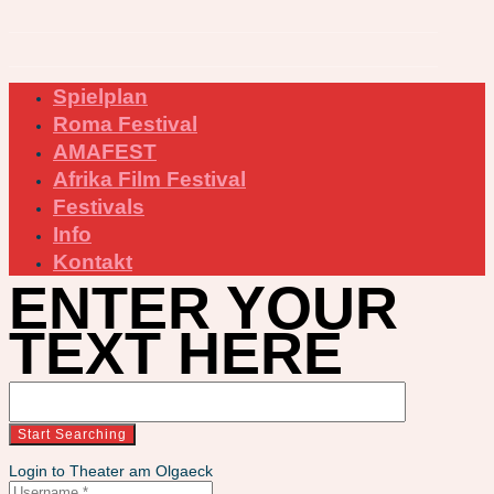
Spielplan
Roma Festival
AMAFEST
Afrika Film Festival
Festivals
Info
Kontakt
ENTER YOUR
TEXT HERE
Login to Theater am Olgaeck