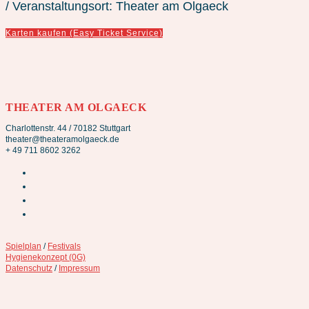
/ Veranstaltungsort: Theater am Olgaeck
Karten kaufen (Easy Ticket Service)
THEATER AM OLGAECK
Charlottenstr. 44 / 70182 Stuttgart
theater@theateramolgaeck.de
+ 49 711 8602 3262
Spielplan
/
Festivals
Hygienekonzept (0G)
Datenschutz
/
Impressum