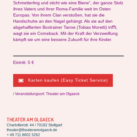
Schmetterling und sticht wie eine Biene“, der ganze Stolz
ihres Vaters und ihrer Roma-Familie weit im Osten
Europas. Von ihrem Clan verstoßen, hat sie die
Handschuhe an den Nagel gehängt. Als sie auf den
abgehalfterten Boxtrainer Tanne (Tobias Moretti) triﬀt,
wagt sie ein Comeback. Mit der Kraft der Verzweiﬂung
kämpft sie um eine bessere Zukunft für ihre Kinder.
Eintritt: 5 €
Karten kaufen (Easy Ticket Service)
/ Veranstaltungsort: Theater am Olgaeck
THEATER AM OLGAECK
Charlottenstr. 44 / 70182 Stuttgart
theater@theateramolgaeck.de
+ 49 711 8602 3262