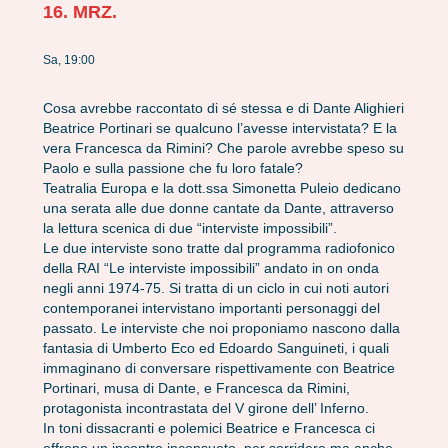
16. MRZ.
Sa, 19:00
Cosa avrebbe raccontato di sé stessa e di Dante Alighieri
Beatrice Portinari se qualcuno l’avesse intervistata? E la
vera Francesca da Rimini? Che parole avrebbe speso su
Paolo e sulla passione che fu loro fatale?
Teatralia Europa e la dott.ssa Simonetta Puleio dedicano
una serata alle due donne cantate da Dante, attraverso
la lettura scenica di due “interviste impossibili”.
Le due interviste sono tratte dal programma radiofonico
della RAI “Le interviste impossibili” andato in on onda
negli anni 1974-75. Si tratta di un ciclo in cui noti autori
contemporanei intervistano importanti personaggi del
passato. Le interviste che noi proponiamo nascono dalla
fantasia di Umberto Eco ed Edoardo Sanguineti, i quali
immaginano di conversare rispettivamente con Beatrice
Portinari, musa di Dante, e Francesca da Rimini,
protagonista incontrastata del V girone dell’ Inferno.
In toni dissacranti e polemici Beatrice e Francesca ci