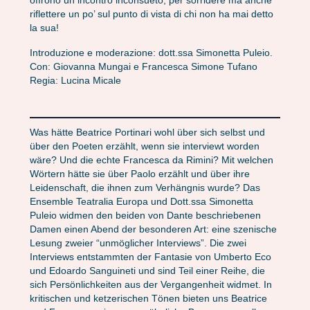
offrono un incontro inconsueto, per sorridere ma anche
riflettere un po’ sul punto di vista di chi non ha mai detto
la sua!
Introduzione e moderazione: dott.ssa Simonetta Puleio.
Con: Giovanna Mungai e Francesca Simone Tufano
Regia: Lucina Micale
Was hätte Beatrice Portinari wohl über sich selbst und
über den Poeten erzählt, wenn sie interviewt worden
wäre? Und die echte Francesca da Rimini? Mit welchen
Wörtern hätte sie über Paolo erzählt und über ihre
Leidenschaft, die ihnen zum Verhängnis wurde? Das
Ensemble Teatralia Europa und Dott.ssa Simonetta
Puleio widmen den beiden von Dante beschriebenen
Damen einen Abend der besonderen Art: eine szenische
Lesung zweier “unmöglicher Interviews”. Die zwei
Interviews entstammten der Fantasie von Umberto Eco
und Edoardo Sanguineti und sind Teil einer Reihe, die
sich Persönlichkeiten aus der Vergangenheit widmet. In
kritischen und ketzerischen Tönen bieten uns Beatrice