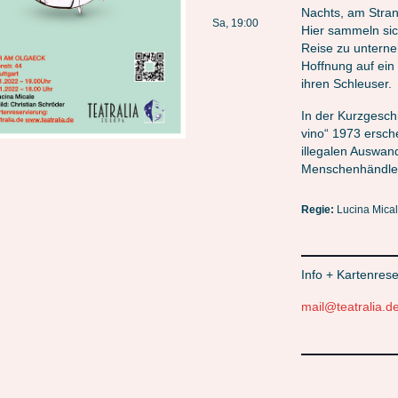
Nachts, am Stran
Sa, 19:00
Hier sammeln sic
Reise zu untern
Hoffnung auf ein
ihren Schleuser.
In der Kurzgeschi
vino“ 1973 ersch
illegalen Auswan
Menschenhändle
Regie:
Lucina Mica
Info + Kartenrese
mail@teatralia.d