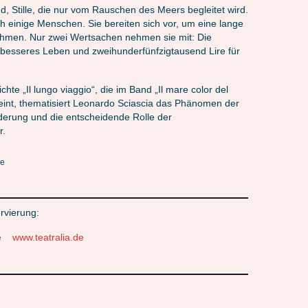
d, Stille, die nur vom Rauschen des Meers begleitet wird.
h einige Menschen. Sie bereiten sich vor, um eine lange
ehmen. Nur zwei Wertsachen nehmen sie mit: Die
 besseres Leben und zweihunderfünfzigtausend Lire für
chte „Il lungo viaggio“, die im Band „Il mare color del
eint, thematisiert Leonardo Sciascia das Phänomen der
derung und die entscheidende Rolle der
r.
le
rvierung:
e
www.teatralia.de