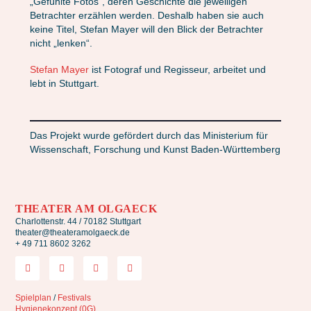
„Gefühlte Fotos“, deren Geschichte die jeweiligen
Betrachter erzählen werden. Deshalb haben sie auch
keine Titel, Stefan Mayer will den Blick der Betrachter
nicht „lenken“.
Stefan Mayer
ist Fotograf und Regisseur, arbeitet und
lebt in Stuttgart.
Das Projekt wurde gefördert durch das Ministerium für
Wissenschaft, Forschung und Kunst Baden-Württemberg
THEATER AM OLGAECK
Charlottenstr. 44 / 70182 Stuttgart
theater@theateramolgaeck.de
+ 49 711 8602 3262
Spielplan
/
Festivals
Hygienekonzept (0G)