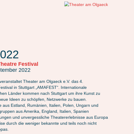
022
Theatre Festival
ptember 2022
veranstaltet Theater am Olgaeck e.V. das 4.
estival in Stuttgart „AMAFEST“. Internationale
hen Länder kommen nach Stuttgart um ihre Kunst zu
 neue Ideen zu schöpfen, Netzwerke zu bauen.
aus Estland, Rumänien, Italien, Polen, Ungarn und
ruppen aus Amerika, England, Italien, Spanien
ngen und unvergessliche Theatererlebnisse aus Europa
ise durch die weniger bekannte und teils noch nicht
opas.
N)
AMAFEST22 – GLAROS-INFABULA (ITALIEN):
AMAFEST22 – NEAT: HEL