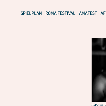
SPIELPLAN
ROMA FESTIVAL
AMAFEST
AF
ATER – HAMLET
AMAFEST22 – GLAROS-INFABULA (ITALIEN):
AMAFEST22