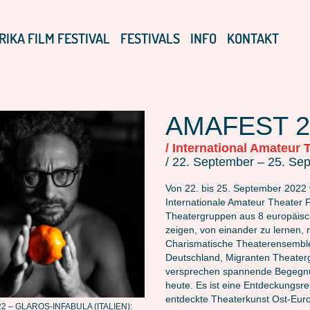
RIKA FILM FESTIVAL
FESTIVALS
INFO
KONTAKT
AMAFEST 2
/ International Amateur 
/ 22. September – 25. Se
Von 22. bis 25. September 2022 
Internationale Amateur Theater F
Theatergruppen aus 8 europäisc
zeigen, von einander zu lernen,
Charismatische Theaterensemble 
Deutschland, Migranten Theaterg
versprechen spannende Begegnu
heute. Es ist eine Entdeckungsre
entdeckte Theaterkunst Ost-Eur
 – GLAROS-INFABULA (ITALIEN):
AMAFEST22 – GLAROS-INFABULA (ITALIE