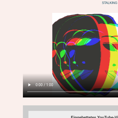
STALKING
STALKING
Eingebettetes YouTube-V