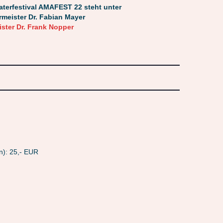
STALKING
WHITE RABBIT RED RABB
aterfestival AMAFEST 22 steht unter
rmeister Dr. Fabian Mayer
ster Dr. Frank Nopper
n): 25,- EUR